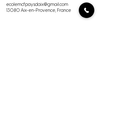
ecolemcfpaysdaix@gmail.com
13080 Aix-en-Provence, France
Aix en Provence
(+33) 06 19 53 85 45
Mentions Légales