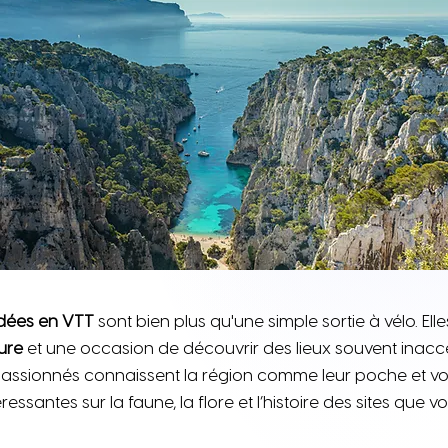
dées en VTT
sont bien plus qu'une simple sortie à vélo. Ell
ure
et une occasion de découvrir des lieux souvent inacce
passionnés connaissent la région comme leur poche et vo
ressantes sur la faune, la flore et l’histoire des sites que v