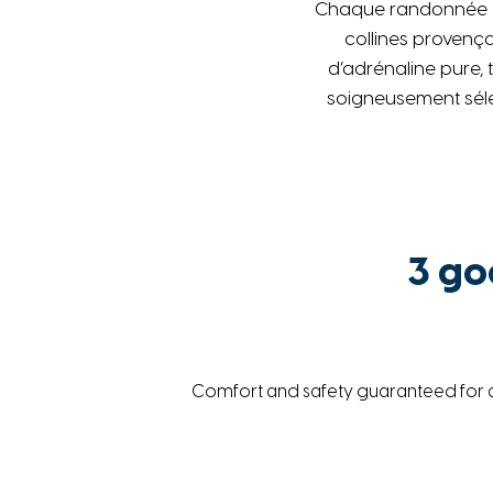
Chaque randonnée es
collines provenç
d’adrénaline pure, 
soigneusement séle
3 go
Comfort and safety guaranteed for all