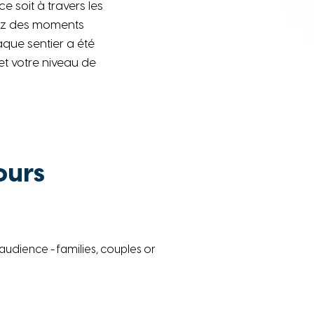
ce soit à travers les
rez des moments
aque sentier a été
et votre niveau de
ours
of audience - families, couples or