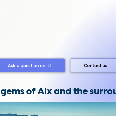
Ask a question on
Contact us
 gems of Aix and the surro