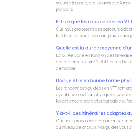
sécurité (casque, gants), ainsi que l'a
parcours.
Est-ce que les randonnées en VT
Oui, nous proposons des parcours adapté
les débutants aux parcours plus techniqu
Quelle est la durée moyenne d’
La durée varie en fonction de l’itinérai
généralement entre 2 et 4 heures. Des 
demande.
Dois-je être en bonne forme phys
Les randonnées guidées en VTT sont ac
ayant une condition physique modérée. L
l'expérience encore plus agréable et fac
Y a-t-il des itinéraires adaptés a
Oui, nous proposons des parcours famili
du niveau de chacun. Nos guides vous or