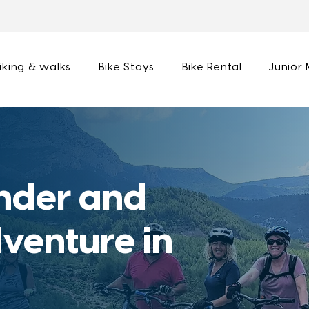
iking & walks
Bike Stays
Bike Rental
Junior
nder and
venture in