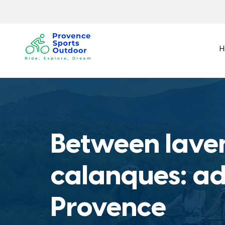
H
Between lave
calanques: ad
Provence